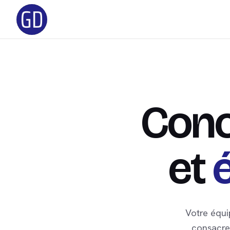
Conc
et
Votre équi
consacrer