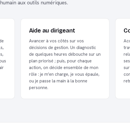
 humain aux outils numériques.
Aide au dirigeant
Co
de
Avancer à vos côtés sur vos
Ac
ls,
décisions de gestion. Un diagnostic
tra
s,
de quelques heures débouche sur un
rel
Vous
plan priorisé ; puis, pour chaque
ses
air
action, on décide ensemble de mon
sur
rôle : je m'en charge, je vous épaule,
con
ou je passe la main à la bonne
re
personne.