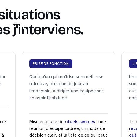
situations
s j'interviens.
PRISE DE FONCTION
LI
sion
Quelqu'un qui maîtrise son métier se
Un 
e
retrouve, presque du jour au
son
lendemain, à diriger une équipe sans
outi
en avoir l'habitude.
non
ixe
Mise en place de
rituels simples
: une
Tri
réunion d'équipe cadrée, un mode de
rec
 à
décision clair, et la liste de ce qui peut
out