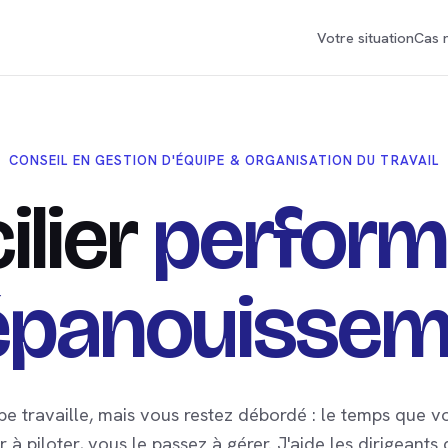
Votre situation
Cas 
CONSEIL EN GESTION D'ÉQUIPE & ORGANISATION DU TRAVAIL
ilier
perfor
épanouissem
pe travaille, mais vous restez débordé : le temps que v
 à piloter, vous le passez à gérer. J'aide les dirigeants 