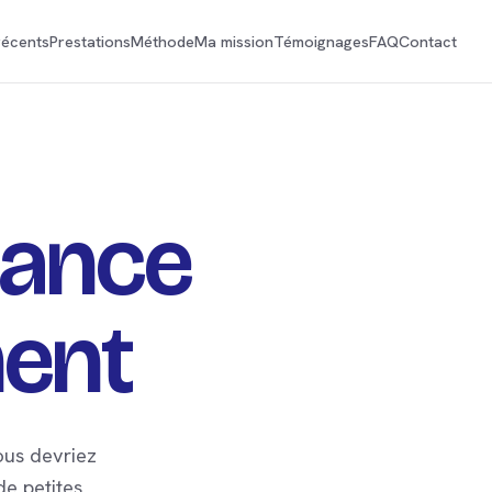
récents
Prestations
Méthode
Ma mission
Témoignages
FAQ
Contact
mance
ent
ous devriez
de petites